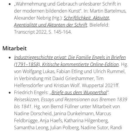
„Wahrnehmung und Gebrauch unlesbarer Schrift in
der modernen bildenden Kunst“. In: Martin Bartelmus,
Alexander Nebrig (Hg.):
Schriftlichkeit. Aktivität,
Agentialität und Aktanten der Schrift
. Bielefeld:
Transcript 2022, S. 145-164.
Mitarbeit
Industriegeschichte privat: Die Familie Engels in Briefen
(1791–1858). Kritische kommentierte Online-Edition
. Hg.
von Wolfgang Lukas, Fabian Etling und Ulrich Rummel,
in Verbindung mit David Grieshammer, Tim
Helfensdörfer und Kristian Wolf. Wuppertal 2021ff.
Friedrich Engels:
„
Briefe aus dem Wupperthal
“.
Reiseskizzen, Essays und Rezensionen aus Bremen 1839
bis 1841
. Hg. von Bernd Füllner unter Mitarbeit von
Nadine Dorscheid, Janina Dunkelmann, Marcus
Feldbrügge, Anja Haefs, Katharina Hilgenberg,
Samantha Leong, Julian Polberg, Nadine Sutor, Randi