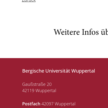
Weitere Infos ü
Bergische Universität Wuppertal
Gaußstraße 20
42119 Wuppertal
Postfach
42097 Wuppertal