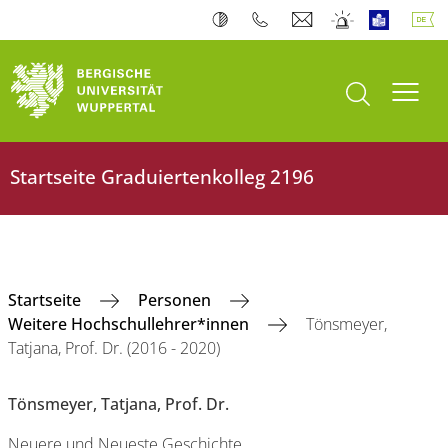
Suche öffnen
Navi
Startseite ‎Graduiertenkolleg 2196
‎Startseite
Personen
Weitere Hochschullehrer*innen
Tönsmeyer,
Tatjana, Prof. Dr. (2016 - 2020)
Tönsmeyer, Tatjana, Prof. Dr.
Neuere und Neueste Geschichte